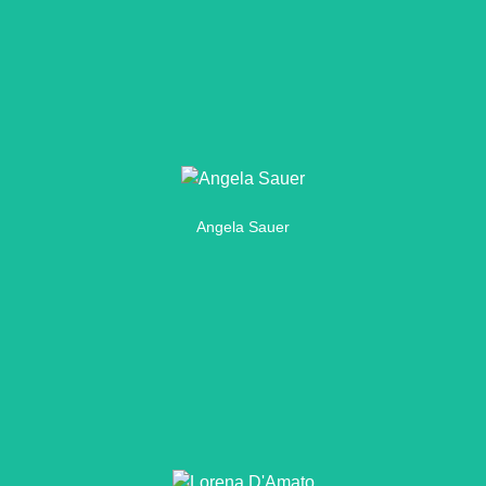
Hier klicken
Angela Sauer
Angela anfragen