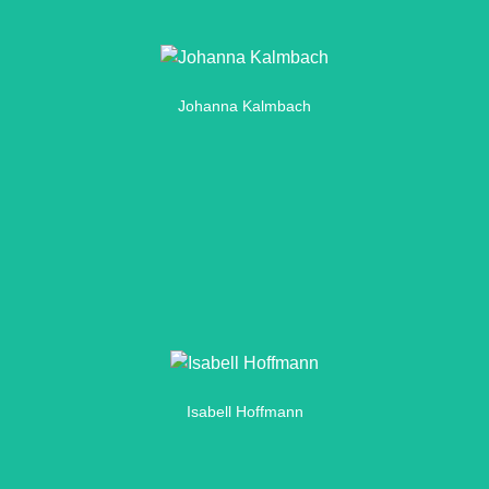
Hier klicken
Johanna Kalmbach
Johanna anfragen
Hier klicken
Isabell Hoffmann
Isabell anfragen